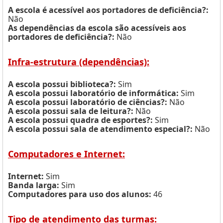
A escola é acessível aos portadores de deficiência?:
Não
As dependências da escola são acessíveis aos
portadores de deficiência?:
Não
Infra-estrutura (dependências):
A escola possui biblioteca?:
Sim
A escola possui laboratório de informática:
Sim
A escola possui laboratório de ciências?:
Não
A escola possui sala de leitura?:
Não
A escola possui quadra de esportes?:
Sim
A escola possui sala de atendimento especial?:
Não
Computadores e Internet:
Internet:
Sim
Banda larga:
Sim
Computadores para uso dos alunos:
46
Tipo de atendimento das turmas: